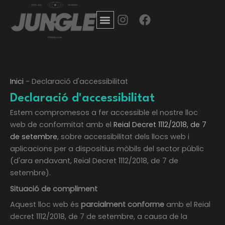
Vés
I
F
al
n
a
contingut
s
c
t
e
a
b
g
o
Inici
-
Declaració d'accessibilitat
r
o
a
k
Declaració d'accessibilitat
m
Estem compromesos a fer accessible el nostre lloc
web de conformitat amb el
Reial Decret 1112/2018, de 7
de setembre
, sobre accessibilitat dels llocs web i
aplicacions per a dispositius mòbils del sector públic
(d'ara endavant, Reial Decret 1112/2018, de 7 de
setembre).
Situació de compliment
Aquest lloc web és
parcialment conforme
amb el Reial
decret 1112/2018, de 7 de setembre, a causa de la