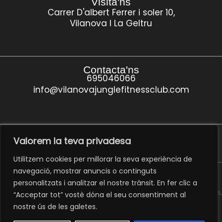
Visita'ns
Carrer D'albert Ferrer i soler 10,
Vilanova I La Geltru
Contacta'ns
695046066
info@vilanovajunglefitnessclub.com
Segueix-nos
Valorem la teva privadesa
Utilitzem cookies per millorar la seva experiència de
navegació, mostrar anuncis o continguts
personalitzats i analitzar el nostre trànsit. En fer clic a
“Acceptar tot” vostè dóna el seu consentiment al
nostre ús de les galetes.
Avís legal ·
Política de privadesa ·
Política de cookies ·