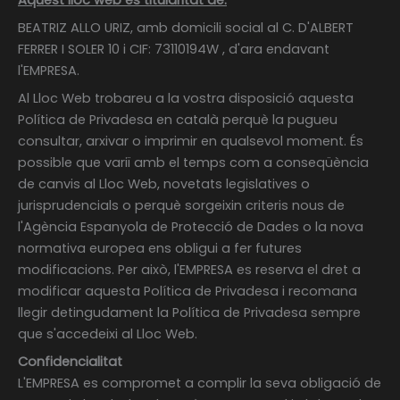
BEATRIZ ALLO URIZ, amb domicili social al C. D'ALBERT
FERRER I SOLER 10 i CIF: 73110194W
,
d'ara endavant
l'EMPRESA.
Al Lloc Web trobareu a la vostra disposició aquesta
Política de Privadesa en català perquè la pugueu
consultar, arxivar o imprimir en qualsevol moment. És
possible que variï amb el temps com a conseqüència
de canvis al Lloc Web, novetats legislatives o
jurisprudencials o perquè sorgeixin criteris nous de
l'Agència Espanyola de Protecció de Dades o la nova
normativa europea ens obligui a fer futures
modificacions. Per això, l'EMPRESA es reserva el dret a
modificar aquesta Política de Privadesa i recomana
llegir detingudament la Política de Privadesa sempre
que s'accedeixi al Lloc Web.
Confidencialitat
L'EMPRESA es compromet a complir la seva obligació de