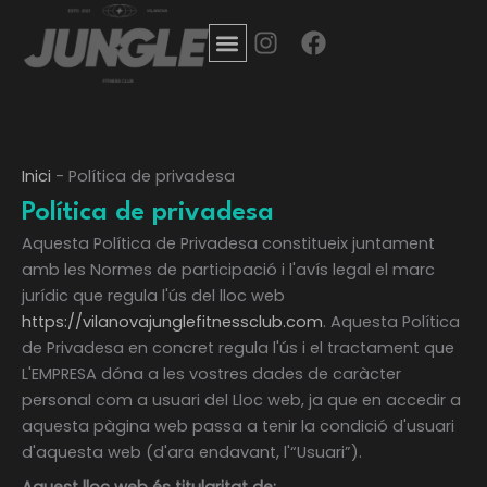
Vés
I
F
al
n
a
contingut
s
c
t
e
a
b
g
o
Inici
-
Política de privadesa
r
o
a
k
Política de privadesa
m
Aquesta Política de Privadesa constitueix juntament
amb les Normes de participació i l'avís legal el marc
jurídic que regula l'ús del lloc web
https://vilanovajunglefitnessclub.com
.
Aquesta Política
de Privadesa en concret regula l'ús i el tractament que
L'EMPRESA dóna a les vostres dades de caràcter
personal com a usuari del Lloc web, ja que en accedir a
aquesta pàgina web passa a tenir la condició d'usuari
d'aquesta web (d'ara endavant, l'“Usuari”).
Aquest lloc web és titularitat de: