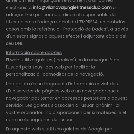
anteriorment, mitjançant l'enviament d'un correu
electrònic a
info@vilanovajunglefitnessclub.com
o
adreçant-se per correu ordinari al responsable del
fitxer ubicat a l'adreça social de L'EMPRESA, en ambdós
casos amb la referència: “Protecció de Dades”, a través
d'un escrit signat a aquest efecte i adjuntant còpia del
seu DNI.
Informació sobre cookies
El web utilitza galetes ('cookies') en la navegació de
l'usuari pels seus llocs web per facilitar la
personalització i comoditat de la navegació.
Una galeta és un fragment d'informació enviat des
d'un servidor de pàgines web a un navegador que el
navegador pot tornar en accessos posteriors a aquest
servidor. Les galetes s'associen a l'usuari anònim i al
vostre ordinador i no proporcionen per si mateixes ni el
nom ni els cognoms de l'usuari.
En aquesta web s'utilitzen galetes de Google per